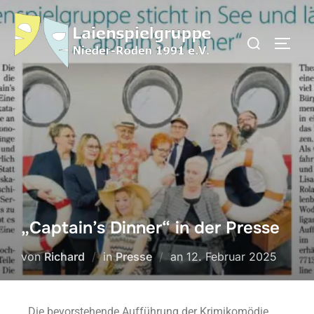
„Captain’s Dinner“ in der Presse
von
Richard
in
Presse
an
12. Februar 2025
Die bevorstehende Aufführung der Krimikomödie