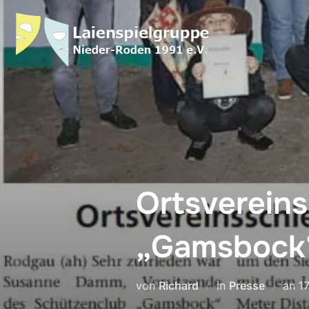
Ortsverein
„Gamsbock“
von
Richard
in
Presse
an
1