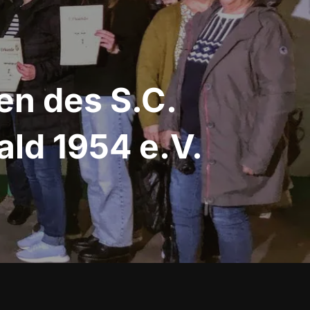
en des S.C.
ld 1954 e.V.