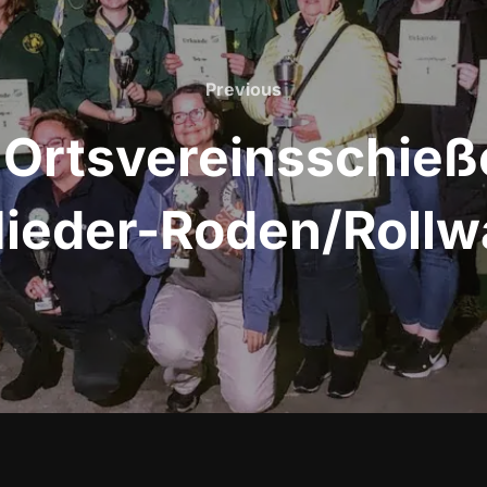
Previous
 Ortsvereinsschieß
eder-Roden/Rollwa