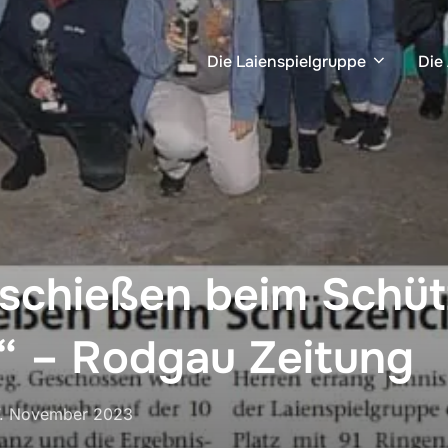
Die Laienspielgruppe
Die
sschießen beim Schü
 – Rodgau Zeitung
7. November 2023