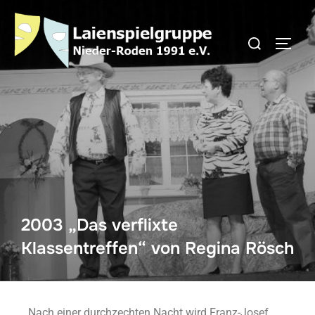
2003 „Das verflixte
Klassentreffen“ von Regina Rösch
Nach einer durchzechten Nacht wird Franz-Josef